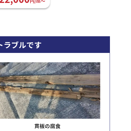
円/m〜
トラブルです
貫板の腐食