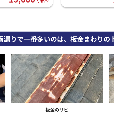
円/m〜
雨漏りで
一番多いのは、
板金まわりの
板金のサビ