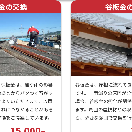
金の交換
谷板金
る棟板金は、風や雨の影響
谷板金は、屋根に流れてき
のあとからバタつく音がす
です。「雨漏りの原因が分
をよくいただきます。放置
場合、谷板金の劣化が関係
外れにつながることがある
ます。周囲の屋根材との取
交換をご提案しています。
ら、必要な範囲で交換を行
15,000