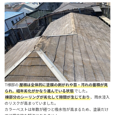
T様邸の
屋根は全体的に塗膜の剥がれや苔・汚れの蓄積が見
られ、経年劣化がかなり進んでいる状態
でした。
棟部分のシーリングが劣化して隙間が生じており
、雨水浸入
のリスクが高まっていました。
カラーベストは年数が経つと吸水性が高まるため、塗装だけ